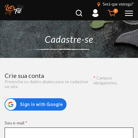
Será que entrega?
Busca
Entrar
0
Cadastre-se
Crie sua conta
*
Campos
Preencha os dados abaixo para se cadastrar
obrigatórios.
no site
Seu e-mail
*