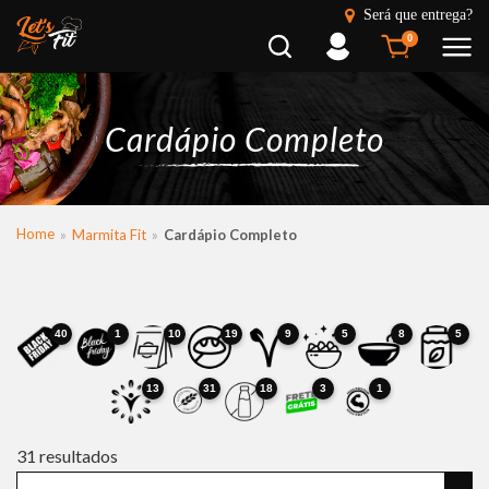
Será que entrega?
Busca
Entrar
0
Cardápio Completo
Home
Marmita Fit
Cardápio Completo
40
1
10
19
9
5
8
5
13
31
18
3
1
31
resultados