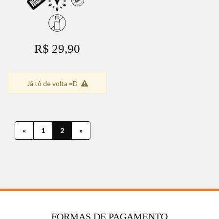
R$ 29,90
Já tô de volta =D
«
1
2
»
FORMAS DE PAGAMENTO