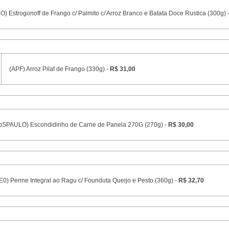
) Estrogonoff de Frango c/ Palmito c/ Arroz Branco e Batata Doce Rustica (300g) 
(APF) Arroz Pilaf de Frango (330g) -
R$ 31,00
pSPAULO) Escondidinho de Carne de Panela 270G (270g) -
R$ 30,00
0) Penne Integral ao Ragu c/ Founduta Queijo e Pesto (360g) -
R$ 32,70