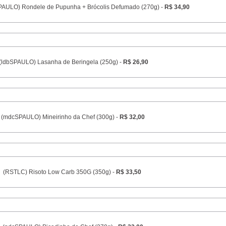
PAULO) Rondele de Pupunha + Brócolis Defumado (270g) -
R$ 34,90
(ldbSPAULO) Lasanha de Beringela (250g) -
R$ 26,90
(mdcSPAULO) Mineirinho da Chef (300g) -
R$ 32,00
(RSTLC) Risoto Low Carb 350G (350g) -
R$ 33,50