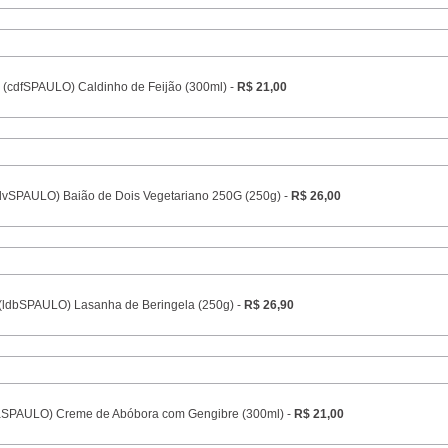
(cdfSPAULO) Caldinho de Feijão (300ml) -
R$ 21,00
dvSPAULO) Baião de Dois Vegetariano 250G (250g) -
R$ 26,00
(ldbSPAULO) Lasanha de Beringela (250g) -
R$ 26,90
aSPAULO) Creme de Abóbora com Gengibre (300ml) -
R$ 21,00