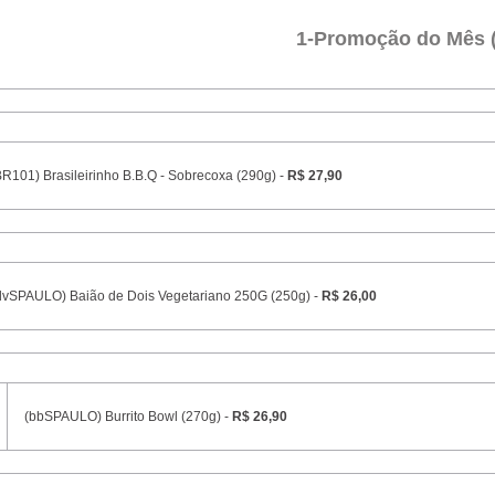
1-Promoção do Mês 
BR101) Brasileirinho B.B.Q - Sobrecoxa (290g) -
R$ 27,90
dvSPAULO) Baião de Dois Vegetariano 250G (250g) -
R$ 26,00
(bbSPAULO) Burrito Bowl (270g) -
R$ 26,90