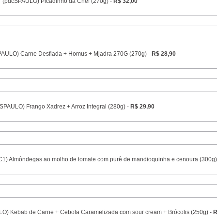
(pdcSPAULO) Picadinho da Chef (270g) -
R$ 32,00
PAULO) Carne Desfiada + Homus + Mjadra 270G (270g) -
R$ 28,90
xSPAULO) Frango Xadrez + Arroz Integral (280g) -
R$ 29,90
) Almôndegas ao molho de tomate com purê de mandioquinha e cenoura (300g)
O) Kebab de Carne + Cebola Caramelizada com sour cream + Brócolis (250g) -
R