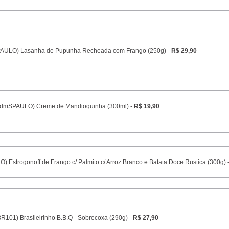
PAULO) Lasanha de Pupunha Recheada com Frango (250g) -
R$ 29,90
cdmSPAULO) Creme de Mandioquinha (300ml) -
R$ 19,90
) Estrogonoff de Frango c/ Palmito c/ Arroz Branco e Batata Doce Rustica (300g) 
BR101) Brasileirinho B.B.Q - Sobrecoxa (290g) -
R$ 27,90