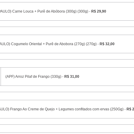
PAULO) Carne Louca + Purê de Abóbora (300g) (300g) -
R$ 29,90
AULO) Cogumelo Oriental + Purê de Abobora (270g) (270g) -
R$ 32,00
(APF) Arroz Pilaf de Frango (330g) -
R$ 31,00
ULO) Frango Ao Creme de Quejo + Legumes confitados com ervas (250Gg) -
R$ 2