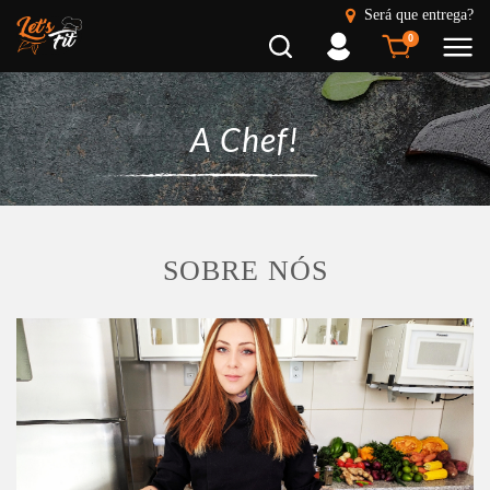
Será que entrega?
Busca
Entrar
0
A Chef!
SOBRE NÓS