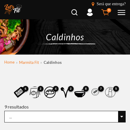
Será que entrega?
Busca
Entrar
0
Caldinhos
Home
Marmita Fit
Caldinhos
6
2
4
2
8
7
5
9
resultados