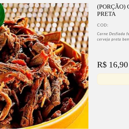
(PORÇÃO) 
PRETA
COD:
Carne Desfiada f
cerveja preta be
R$ 16,90