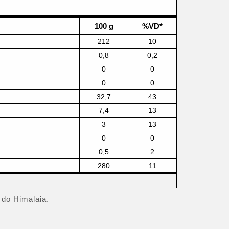
100 g
%VD*
212
10
0,8
0,2
0
0
0
0
32,7
43
7,4
13
3
13
0
0
0,5
2
280
11
 do Himalaia.