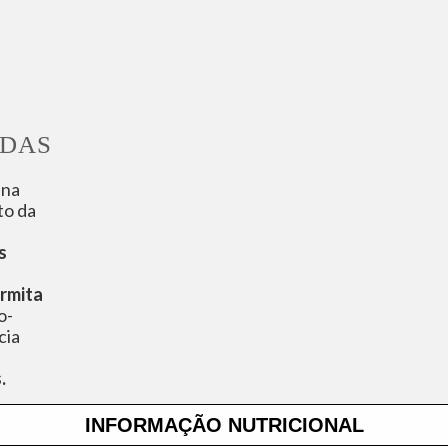
DAS
ena
to da
s
rmita
o-
cia
.
INFORMAÇÃO NUTRICIONAL