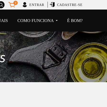
brir
0
ENTRAR
CADASTRE-SE
usca
UAIS
COMO FUNCIONA
É BOM?
s