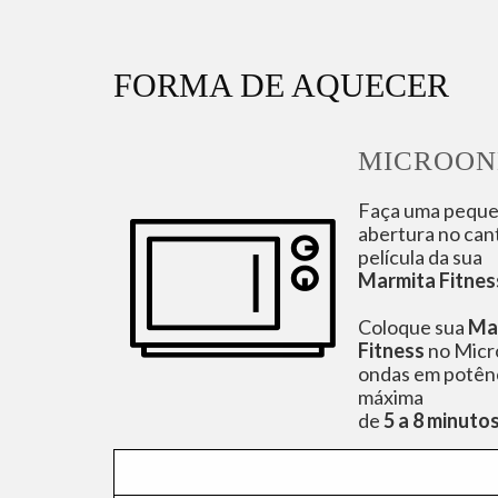
FORMA DE AQUECER
MICROON
Faça uma pequ
abertura no can
película da sua
Marmita Fitnes
Coloque sua
Ma
Fitness
no Micr
ondas em potên
máxima
de
5 a 8 minutos