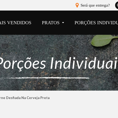
A
Será que entrega?
b
AIS VENDIDOS
PRATOS
PORÇÕES INDIVID
Porções Individuai
ne Desfiada Na Cerveja Preta