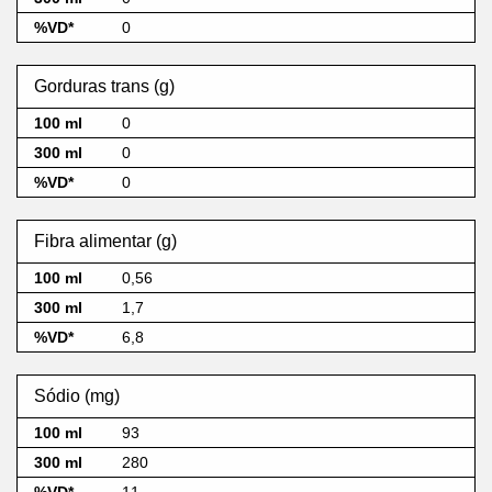
0
Gorduras trans (g)
0
0
0
Fibra alimentar (g)
0,56
1,7
6,8
Sódio (mg)
93
280