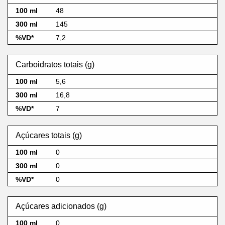
48
145
7,2
Carboidratos totais (g)
5,6
16,8
7
Açúcares totais (g)
0
0
0
Açúcares adicionados (g)
0