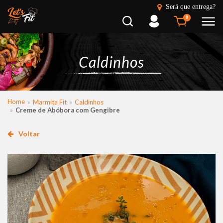
Será que entrega?
Busca
Entrar
0
Caldinhos
Home
Marmita Fit
Caldinhos
Creme de Abóbora com Gengibre
Voltar