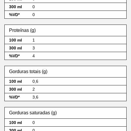
0
0
Proteínas (g)
1
3
4
Gorduras totais (g)
0,6
2
3,6
Gorduras saturadas (g)
0
0