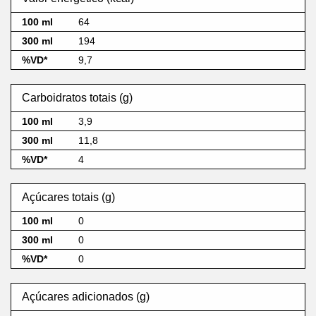
64
194
9,7
Carboidratos totais (g)
3,9
11,8
4
Açúcares totais (g)
0
0
0
Açúcares adicionados (g)