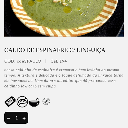
CALDO DE ESPINAFRE C/ LINGUIÇA
COD:
cdeSPAULO
|
Cal. 194
nosso caldinho de espinafre é cremoso e bem levinho ao mesmo
tempo. A textura é delicada e o toque defumado da linguiça torna
ele inesquecível. Nem da pra acreditar que dá pra comer esse
caldinho low carb sem culpa