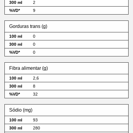
2
9
Gorduras trans (g)
0
0
0
Fibra alimentar (g)
2,6
8
32
Sódio (mg)
93
280