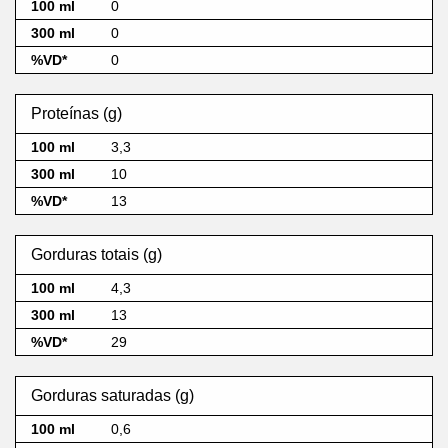
0
0
0
Proteínas (g)
3,3
10
13
Gorduras totais (g)
4,3
13
29
Gorduras saturadas (g)
0,6