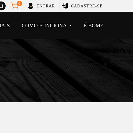
brir
0
ENTRAR
CADASTRE-SE
usca
UAIS
COMO FUNCIONA
É BOM?