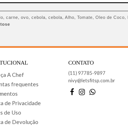
o, carne, ovo, cebola, cebola, Alho, Tomate, Oleo de Coco, 
tose
ITUCIONAL
CONTATO
(11) 97785-9897
ça A Chef
nivy@letsfitsp.com.br
ntas frequentes
Facebook
Instagram
WhatsApp
mentos
ca de Privacidade
s de Uso
ca de Devolução