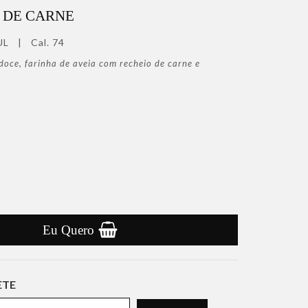
T DE CARNE
UL
|
Cal. 74
doce, farinha de aveia com recheio de carne e
Eu Quero
ETE