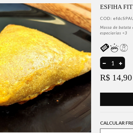
ESFIHA FI
COD:
efdcSPA
Massa de batata 
especiarias <3
R$ 14,90
CALCULAR FR