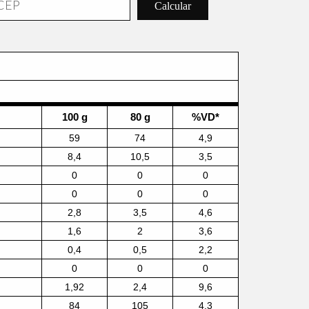
Calcular
100 g
80 g
%VD*
59
74
4,9
8,4
10,5
3,5
0
0
0
0
0
0
2,8
3,5
4,6
1,6
2
3,6
0,4
0,5
2,2
0
0
0
1,92
2,4
9,6
84
105
4,3