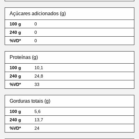
Açúcares adicionados (g)
0
0
0
Proteínas (g)
10,1
24,8
33
Gorduras totais (g)
5,6
13,7
24