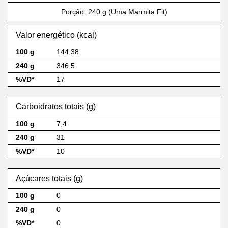
Porção: 240 g (Uma Marmita Fit)
Valor energético (kcal)
144,38
346,5
17
Carboidratos totais (g)
7,4
31
10
Açúcares totais (g)
0
0
0