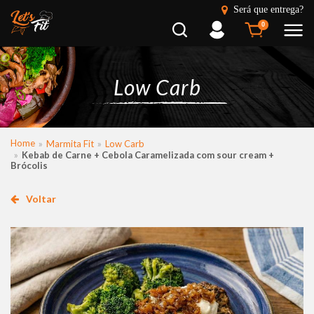
Será que entrega?
Busca
Entrar
0
Low Carb
Home
Marmita Fit
Low Carb
Kebab de Carne + Cebola Caramelizada com sour cream +
Brócolis
Voltar