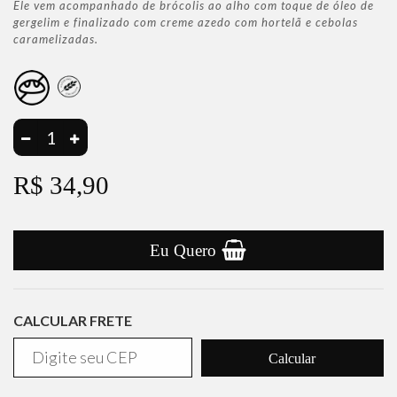
Ele vem acompanhado de brócolis ao alho com toque de óleo de
gergelim e finalizado com creme azedo com hortelã e cebolas
caramelizadas.
R$ 34,90
Eu Quero
CALCULAR FRETE
Calcular