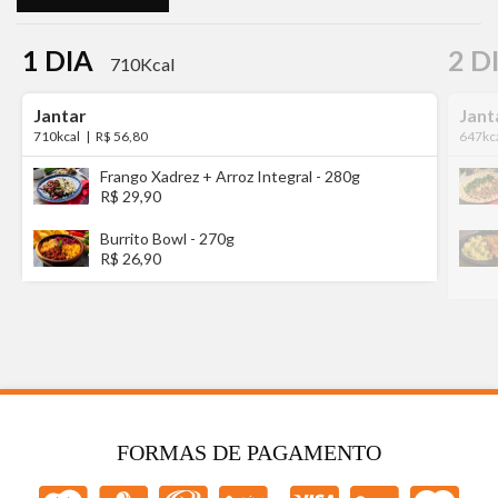
1 DIA
2 D
710Kcal
Jantar
Jant
710kcal
|
R$ 56,80
647kc
Frango Xadrez + Arroz Integral - 280g
R$ 29,90
Burrito Bowl - 270g
R$ 26,90
FORMAS DE PAGAMENTO