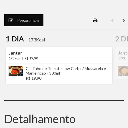
Personalizar
1 DIA
2 D
173Kcal
Jantar
Jant
173kcal
|
R$ 19,90
170kc
Caldinho de Tomate Low Carb c/ Mussarela e
Manjeiricão - 300ml
R$ 19,90
Detalhamento