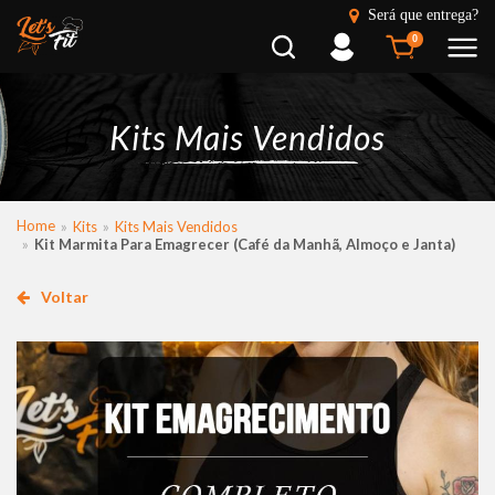
Será que entrega?
Busca
Entrar
0
Kits Mais Vendidos
Home
Kits
Kits Mais Vendidos
Kit Marmita Para Emagrecer (Café da Manhã, Almoço e Janta)
Voltar