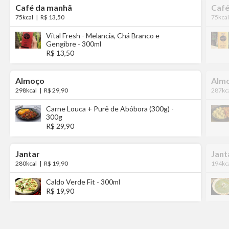
Café da manhã
Café
75kcal
|
R$ 13,50
75kcal
Vital Fresh - Melancia, Chá Branco e
Gengibre - 300ml
R$ 13,50
Almoço
Alm
298kcal
|
R$ 29,90
287kc
Carne Louca + Purê de Abóbora (300g) -
300g
R$ 29,90
Jantar
Jant
280kcal
|
R$ 19,90
194kc
Caldo Verde Fit - 300ml
R$ 19,90