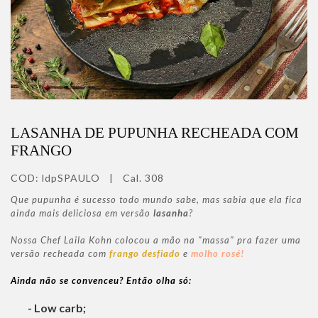
LASANHA DE PUPUNHA RECHEADA COM
FRANGO
COD:
ldpSPAULO
|
Cal. 308
Que pupunha é sucesso todo mundo sabe, mas sabia que ela fica
ainda mais deliciosa em versão
lasanha
?
Nossa Chef Laila Kohn colocou a mão na "massa" pra fazer uma
versão recheada com
frango desfiado
e
molho rosé!
Ainda não se convenceu? Então olha só:
- Low carb;