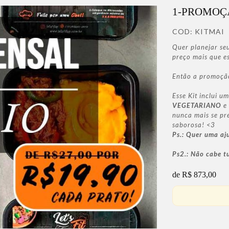
1-PROMOÇÃ
COD:
KITMAI
Quer planejar se
preço mais que es
Então a promoçã
Esse Kit inclui u
VEGETARIANO
e
nunca mais se pr
saborosa! <3
Ps.: Quer uma a
Ps2.: Não cabe t
de R$ 873,00