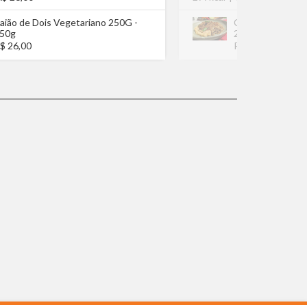
aião de Dois Vegetariano 250G -
Carne Desfiada 
50g
270G - 270g
$ 26,00
R$ 28,90