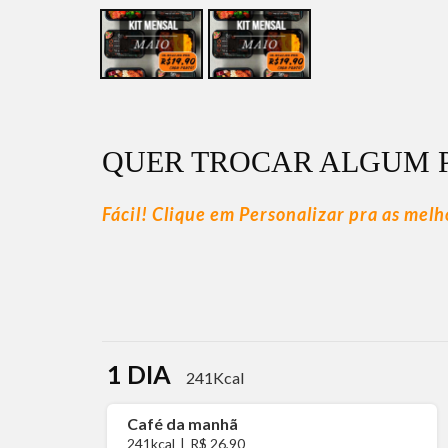
QUER TROCAR ALGUM 
Fácil! Clique em Personalizar pra as mel
1 DIA
241Kcal
Café da manhã
241kcal
|
R$ 26,90