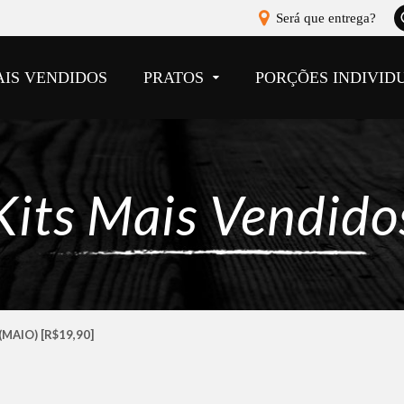
A
Será que entrega?
b
AIS VENDIDOS
PRATOS
PORÇÕES INDIVID
Kits Mais Vendido
(MAIO) [R$19,90]