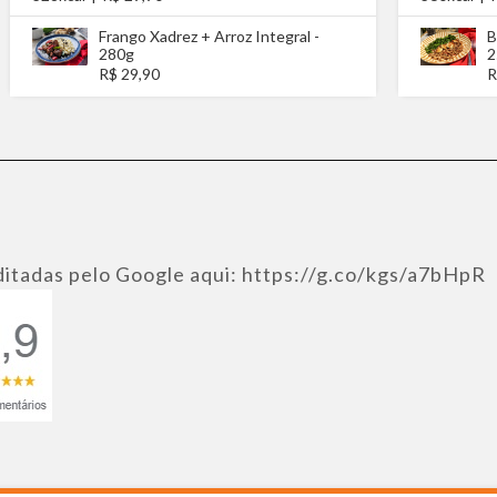
Frango Xadrez + Arroz Integral -
B
280g
2
R$ 29,90
R
ditadas pelo Google aqui: https://g.co/kgs/a7bHpR