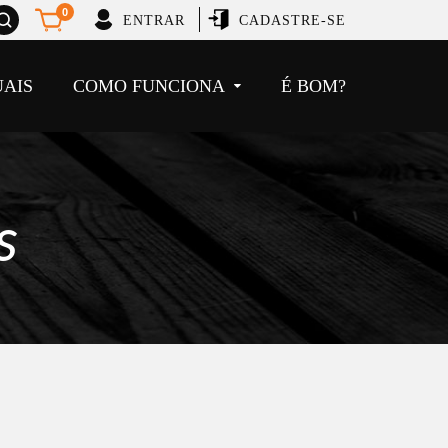
brir
0
ENTRAR
CADASTRE-SE
usca
UAIS
COMO FUNCIONA
É BOM?
s