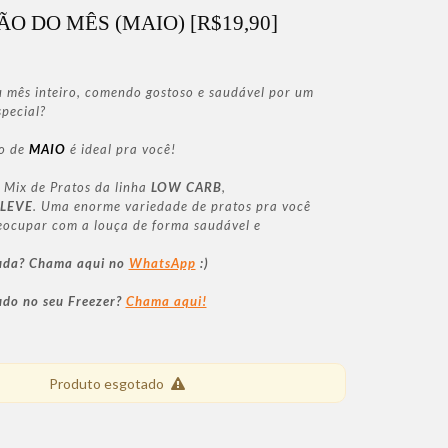
O DO MÊS (MAIO) [R$19,90]
u mês inteiro, comendo gostoso e saudável por um
pecial?
o de
MAIO
é ideal pra você!
m Mix de Pratos da linha
LOW CARB
,
LEVE
. Uma enorme variedade de pratos pra você
eocupar com a louça de forma saudável e
juda? Chama aqui no
WhatsApp
:)
udo no seu Freezer?
Chama aqui!
Produto esgotado