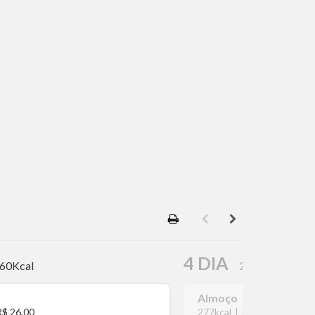
4 DIA
60Kcal
277Kcal
Almoço
R$ 26,00
277kcal
|
R$ 28,90