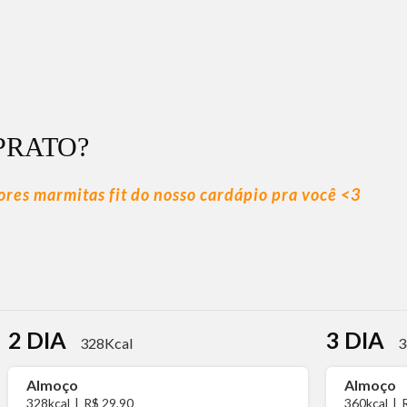
PRATO?
hores marmitas fit do nosso cardápio pra você <3
2 DIA
3 DIA
328Kcal
3
Almoço
Almoço
328kcal
|
R$ 29,90
360kcal
|