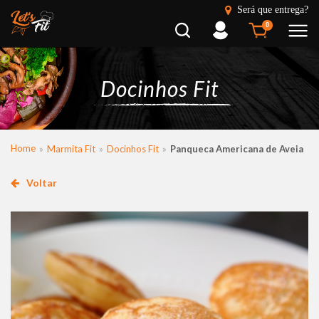
Será que entrega?
Busca
Entrar
0
Docinhos Fit
Home
Marmita Fit
Docinhos Fit
Panqueca Americana de Aveia
Voltar