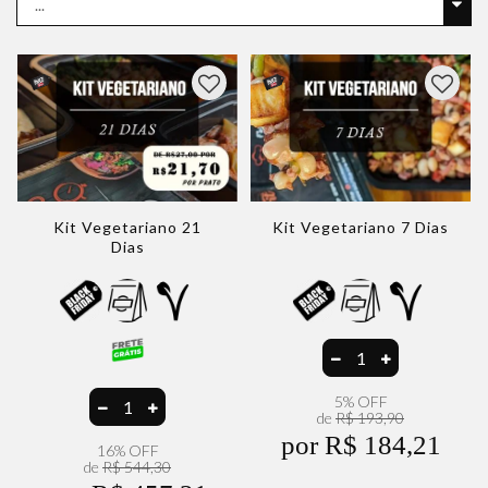
Kit Vegetariano 21
Kit Vegetariano 7 Dias
Dias
5% OFF
de
R$ 193,90
por R$ 184,21
16% OFF
de
R$ 544,30