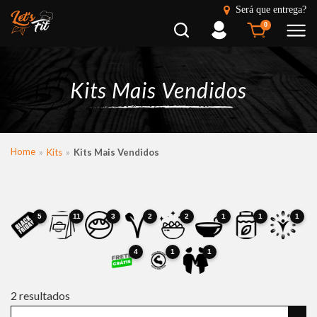
Será que entrega?
Busca
Entrar
0
Kits Mais Vendidos
Home
Kits
Kits Mais Vendidos
5
11
3
2
2
1
1
1
4
1
1
2
resultados