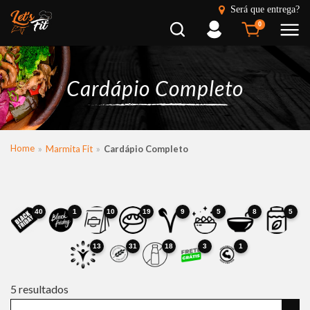
Será que entrega?
Busca
Entrar
0
Cardápio Completo
Home
Marmita Fit
Cardápio Completo
40
1
10
19
9
5
8
5
13
31
18
3
1
5
resultados