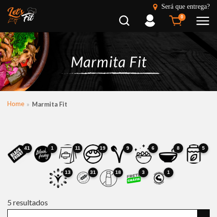
Será que entrega?
Busca
Entrar
0
Marmita Fit
Home
Marmita Fit
41
1
11
19
9
6
8
5
13
31
18
3
1
5
resultados