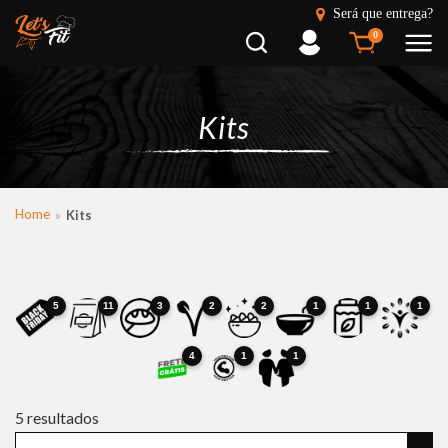
Será que entrega?
Busca
Entrar
0
Kits
Home
Kits
5
11
3
2
2
1
1
1
4
1
1
5
resultados