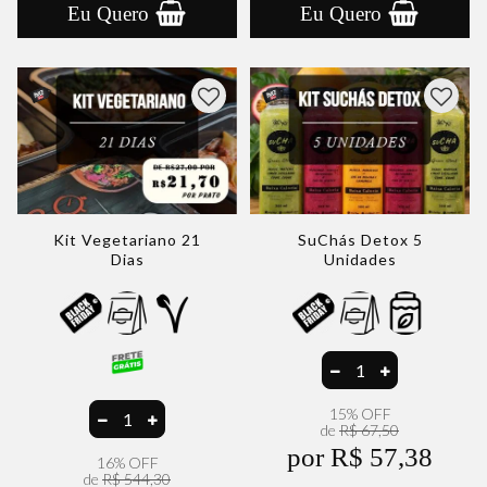
Eu Quero
Eu Quero
Kit Vegetariano 21
SuChás Detox 5
Dias
Unidades
15% OFF
de
R$ 67,50
por R$ 57,38
16% OFF
de
R$ 544,30