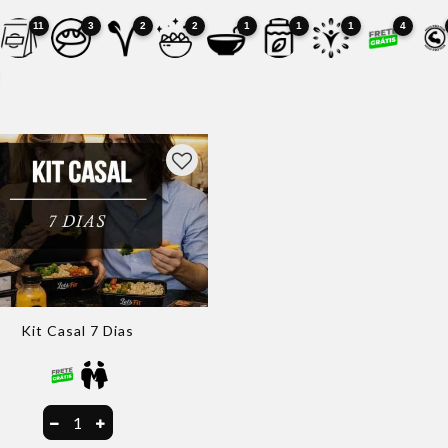
11
3
2
2
1
1
1
4
Kit Casal 7 Dias