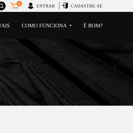
brir
0
ENTRAR
CADASTRE-SE
usca
UAIS
COMO FUNCIONA
É BOM?