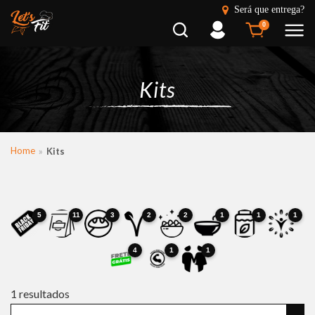
Será que entrega?
Busca
Entrar
0
Kits
Home
Kits
5
11
3
2
2
1
1
1
4
1
1
1
resultados