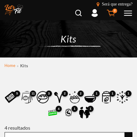
Será que entrega?
Busca
Entrar
0
Kits
Home
Kits
5
11
3
2
2
1
1
1
4
1
1
4
resultados