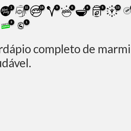
1
11
19
9
6
8
5
13
3
1
rdápio completo de marmita
dável.