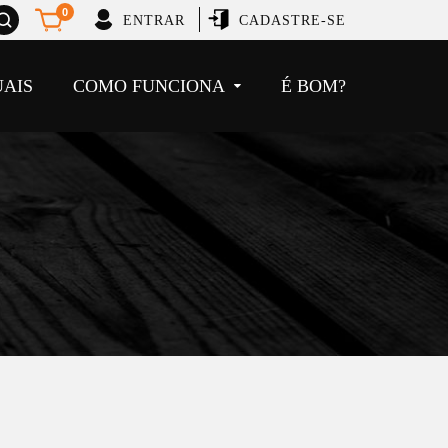
brir
0
ENTRAR
CADASTRE-SE
usca
UAIS
COMO FUNCIONA
É BOM?