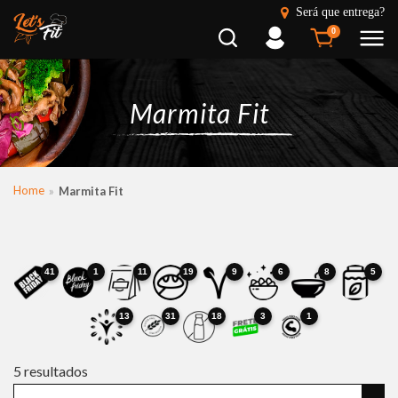
Será que entrega?
Busca
Entrar
0
Marmita Fit
Home
Marmita Fit
41
1
11
19
9
6
8
5
13
31
18
3
1
5
resultados