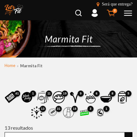
Será que entrega?
Busca
Entrar
0
Marmita Fit
Home
Marmita Fit
41
1
11
19
9
6
8
5
13
31
18
3
1
13
resultados