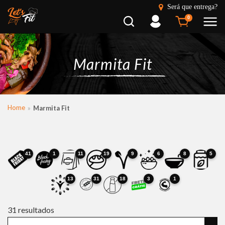
Será que entrega?
Busca
Entrar
0
Marmita Fit
Home
Marmita Fit
41
1
11
19
9
6
8
5
13
31
18
3
1
31
resultados